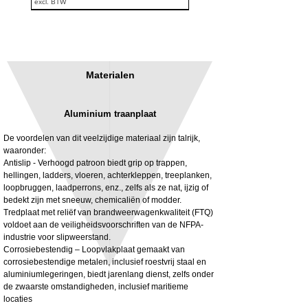
excl. BTW
Materialen
Aluminium traanplaat
De voordelen van dit veelzijdige materiaal zijn talrijk,
waaronder:
Antislip - Verhoogd patroon biedt grip op trappen,
hellingen, ladders, vloeren, achterkleppen, treeplanken,
3MM Powder coated steel horizontal
Adjustable rear cab module bracket,
loopbruggen, laadperrons, enz., zelfs als ze nat, ijzig of
fitting kit, toolbox bracket set with
Powder coated steel fitting/mounting kit
bedekt zijn met sneeuw, chemicaliën of modder.
washers
Prijs
£ 980,00
Tredplaat met reliëf van brandweerwagenkwaliteit (FTQ)
Verkoopprijs
Vanaf
£ 32,28
voldoet aan de veiligheidsvoorschriften van de NFPA-
excl. BTW
industrie voor slipweerstand.
excl. BTW
Corrosiebestendig – Loopvlakplaat gemaakt van
corrosiebestendige metalen, inclusief roestvrij staal en
aluminiumlegeringen, biedt jarenlang dienst, zelfs onder
de zwaarste omstandigheden, inclusief maritieme
locaties