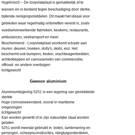
Hygiënisch – De loopvlakplaat is gemakkelijk af te
wassen en is bestand tegen beschadiging door sterke,
bijtende reinigingsmiddelen. Dit maakt het ideaal voor
gebieden waar regelmatig ontsmetten vereist is, zoals
voedselverwerkende fabrieken, keukens, restaurants,
ambulances, veetransport en meer.
Beschermend - Loopvlakplaat voorkomt schade aan
muren, deuren, hoeken, dolly's, skids, enz. Het
beschermt ook bumpers, treden, vrachtwagenbedden,
achterkleppen en carrosserieën van commerciële,
offroad- en andere voertuigen
lichtgewicht
Gewoon aluminium
Aluminiumlegering 5251 is een legering van gemiddelde
sterkte
hoge corrosieweerstand, vooral in maritieme
omgevingen
lichtgewicht
Kan worden geverfd of in zijn natuurlijke staat worden
gelaten
5251 wordt meestal gebruikt in: boten, lambrisering en
persingen, scheepsconstructies, vliegtuigonderdelen,