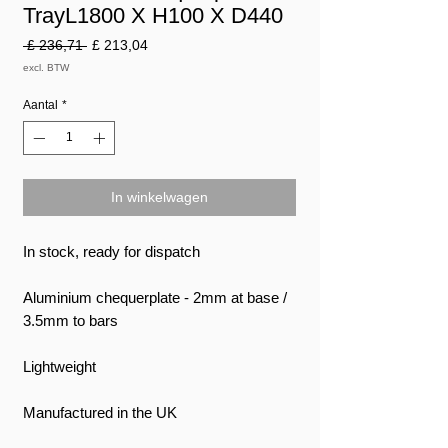
TrayL1800 X H100 X D440
Normale
Verkoopprijs
 £ 236,71 
£ 213,04
prijs
excl. BTW
Aantal
*
In winkelwagen
In stock, ready for dispatch
Aluminium chequerplate - 2mm at base /
3.5mm to bars
Lightweight
Manufactured in the UK