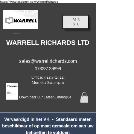
https://www.facebook.com/WarrellRichards
ME
NU
Engeland, VK
WARRELL RICHARDS LTD
sales@warrellrichards.com
07828139899
01474 526221
Office:
Mon-Fri 8am-5pm
Download Our Latest Catalogue
Vervaardigd in het VK - Standaard maten
beschikbaar of op maat gemaakt om aan uw
behoeften te voldoen