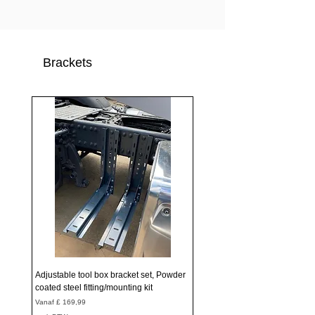
Brackets
Adjustable tool box bracket set, Powder
coated steel fitting/mounting kit
Verkoopprijs
Vanaf
£ 169,99