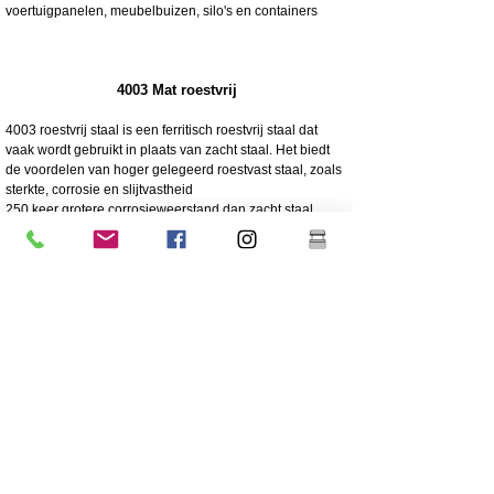
voertuigpanelen, meubelbuizen, silo's en containers
4003 Mat roestvrij
4003 roestvrij staal is een ferritisch roestvrij staal dat
vaak wordt gebruikt in plaats van zacht staal. Het biedt
de voordelen van hoger gelegeerd roestvast staal, zoals
sterkte, corrosie en slijtvastheid
250 keer grotere corrosieweerstand dan zacht staal
Corrosie/slijtvastheid
Zuinig - Lage initiële kosten, weinig onderhoud
Grote sterkte
Uitstekende slagvastheid
Goedkoper roestvrij staal
Lager nikkelgehalte dan roestvrij staal van hogere
kwaliteit 304
Coating wordt sterk aanbevolen voor een lange
levensduur
Grote stevigheid/niet flexibel
304 gepolijst en gespiegeld roestvrij staal