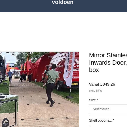
voldoen
Mirror Stainle
Inwards Door,
box
Verkoo
Vanaf
£849,26
excl. BTW
Size
*
Selecteren
Shelf options...
*