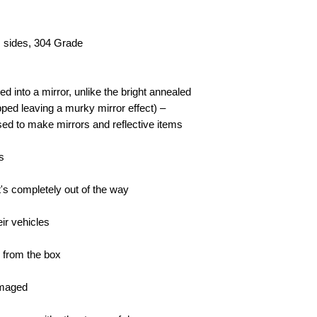
 sides, 304 Grade
ed into a mirror, unlike the bright annealed
ipped leaving a murky mirror effect) –
ed to make mirrors and reflective items
s
t's completely out of the way
ir vehicles
s from the box
amaged