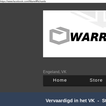
https://www.facebook.com/WarrellRichards
Engeland, VK
Home
Store
Vervaardigd in het VK - 