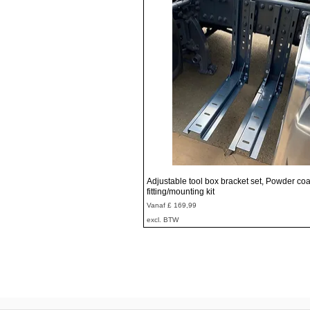
Snel overzicht
Adjustable tool box bracket set, Powder coa
fitting/mounting kit
Verkoopprijs
Vanaf
£ 169,99
excl. BTW