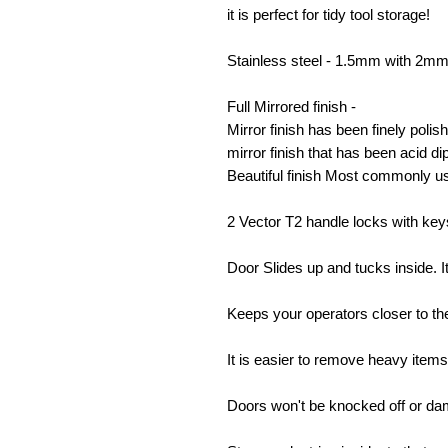
it is perfect for tidy tool storage!
Stainless steel - 1.5mm with 2mm
Full Mirrored finish -
Mirror finish has been finely polish
mirror finish that has been acid d
Beautiful finish Most commonly us
2 Vector T2 handle locks with key
Door Slides up and tucks inside. I
Keeps your operators closer to the
It is easier to remove heavy item
Doors won't be knocked off or d