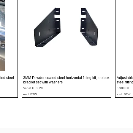
Snel overzicht
ted steel
3MM Powder coated steel horizontal fitting kit, toolbox
Adjustabl
bracket set with washers
steel fitti
Verkoopprijs
Prijs
Vanaf
£ 32,28
£ 980,00
excl. BTW
excl. BTW