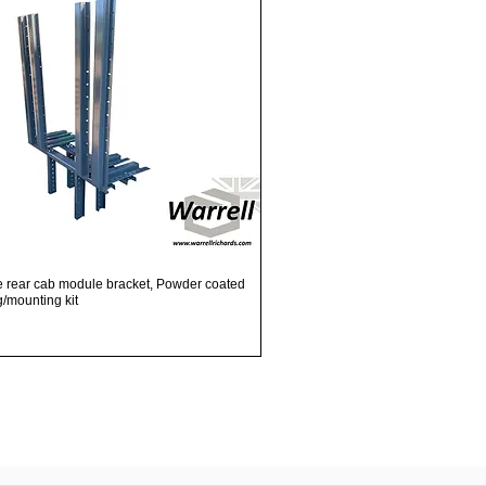
Snel overzicht
e rear cab module bracket, Powder coated
ng/mounting kit