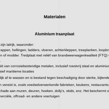
Materialen
Aluminium traanplaat
zijn talrijk, waaronder:
trappen, hellingen, ladders, vloeren, achterkleppen, treeplanken, loopbr
iën of modder. Tredplaat met reliëf van brandweerwagenkwaliteit (FTQ) 
.
 van corrosiebestendige metalen, inclusief roestvrij staal en aluminium
ief maritieme locaties
ijk af te wassen en is bestand tegen beschadiging door sterke, bijtende
 vereist is, zoals voedselverwerkende fabrieken, keukens, restaurant
hade aan muren, deuren, hoeken, dolly's, skids, enz. Het beschermt
rciële, offroad- en andere voertuigen