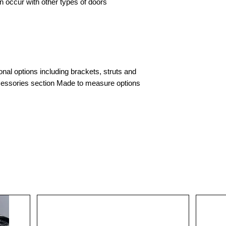
n occur with other types of doors
nal options including brackets, struts and
cessories section Made to measure options