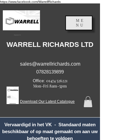
https://www.facebook.com/WarrellRichards
ME
NU
Engeland, VK
WARRELL RICHARDS LTD
sales@warrellrichards.com
07828139899
01474 526221
Office:
Mon-Fri 8am-5pm
Download Our Latest Catalogue
Vervaardigd in het VK - Standaard maten
beschikbaar of op maat gemaakt om aan uw
behoeften te voldoen