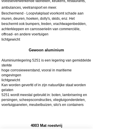
voedselverwerkende fabrieken, keukens, restaurants,
ambulances, veetransport en meer.
Beschermend - Loopvlakplaat voorkomt schade aan
muren, deuren, hoeken, dolly's, skids, enz. Het
beschermt ook bumpers, treden, vrachtwagenbedden,
achterkleppen en carrosserieën van commerciële,
offroad- en andere voertuigen
lichtgewicht
Gewoon aluminium
Aluminiumlegering 5251 is een legering van gemiddelde
sterkte
hoge corrosieweerstand, vooral in maritieme
omgevingen
lichtgewicht
Kan worden geverfd of in zijn natuurlijke staat worden
gelaten
5251 wordt meestal gebruikt in: boten, lambrisering en
persingen, scheepsconstructies, vliegtuigonderdelen,
voertuigpanelen, meubelbuizen, silo's en containers
4003 Mat roestvrij