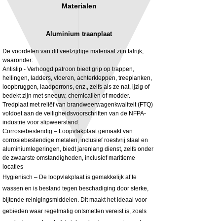
Materialen
Aluminium traanplaat
De voordelen van dit veelzijdige materiaal zijn talrijk,
waaronder:
Antislip - Verhoogd patroon biedt grip op trappen,
hellingen, ladders, vloeren, achterkleppen, treeplanken,
3MM Powder coated steel horizontal
Adjustable rear cab module bracket,
loopbruggen, laadperrons, enz., zelfs als ze nat, ijzig of
fitting kit, toolbox bracket set with
Powder coated steel fitting/mounting kit
bedekt zijn met sneeuw, chemicaliën of modder.
washers
Prijs
£ 980,00
Tredplaat met reliëf van brandweerwagenkwaliteit (FTQ)
Verkoopprijs
Vanaf
£ 32,28
voldoet aan de veiligheidsvoorschriften van de NFPA-
excl. BTW
industrie voor slipweerstand.
excl. BTW
Corrosiebestendig – Loopvlakplaat gemaakt van
corrosiebestendige metalen, inclusief roestvrij staal en
aluminiumlegeringen, biedt jarenlang dienst, zelfs onder
de zwaarste omstandigheden, inclusief maritieme
locaties
Hygiënisch – De loopvlakplaat is gemakkelijk af te
wassen en is bestand tegen beschadiging door sterke,
bijtende reinigingsmiddelen. Dit maakt het ideaal voor
gebieden waar regelmatig ontsmetten vereist is, zoals