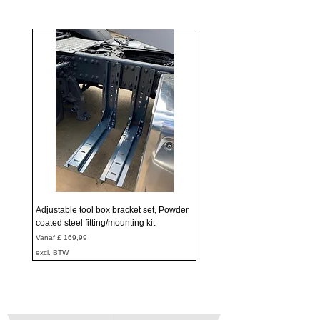
Adjustable tool box bracket set, Powder
coated steel fitting/mounting kit
Verkoopprijs
Vanaf
£ 169,99
excl. BTW