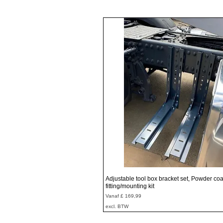
Snel overzicht
Adjustable tool box bracket set, Powder coa
fitting/mounting kit
Verkoopprijs
Vanaf
£ 169,99
excl. BTW