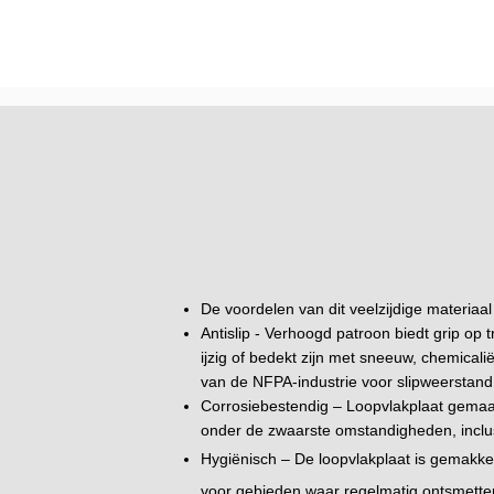
De voordelen van dit veelzijdige materiaal 
Antislip - Verhoogd patroon biedt grip op 
ijzig of bedekt zijn met sneeuw, chemical
van de NFPA-industrie voor slipweerstand
Corrosiebestendig – Loopvlakplaat gemaakt
onder de zwaarste omstandigheden, inclus
Hygiënisch – De loopvlakplaat is gemakkel
voor gebieden waar regelmatig ontsmetten