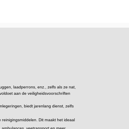
uggen, laadperrons, enz., zelfs als ze nat,
voldoet aan de veiligheidsvoorschriften
legeringen, biedt jarenlang dienst, zelfs
 reinigingsmiddelen. Dit maakt het ideaal
s, ambulances, veetransport en meer.