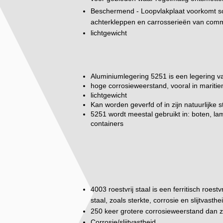
Beschermend - Loopvlakplaat voorkomt sc
achterkleppen en carrosserieën van comme
lichtgewicht
Aluminiumlegering 5251 is een legering v
hoge corrosieweerstand, vooral in marit
lichtgewicht
Kan worden geverfd of in zijn natuurlijke 
5251 wordt meestal gebruikt in: boten, la
containers
4003 roestvrij staal is een ferritisch roes
staal, zoals sterkte, corrosie en slijtvasthe
250 keer grotere corrosieweerstand dan z
Corrosie/slijtvastheid