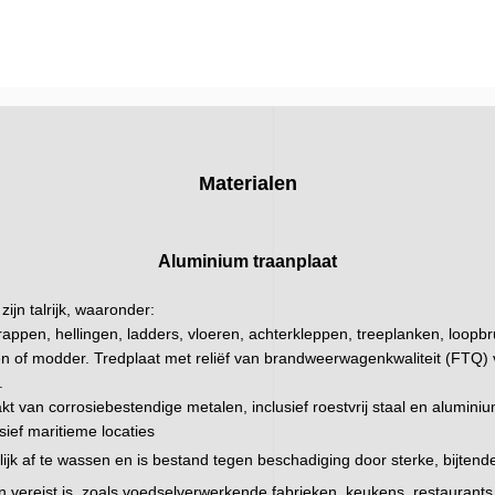
Materialen
Aluminium traanplaat
zijn talrijk, waaronder:
trappen, hellingen, ladders, vloeren, achterkleppen, treeplanken, loopbr
iën of modder. Tredplaat met reliëf van brandweerwagenkwaliteit (FTQ) 
.
 van corrosiebestendige metalen, inclusief roestvrij staal en aluminium
ief maritieme locaties
ijk af te wassen en is bestand tegen beschadiging door sterke, bijtende
 vereist is, zoals voedselverwerkende fabrieken, keukens, restaurant