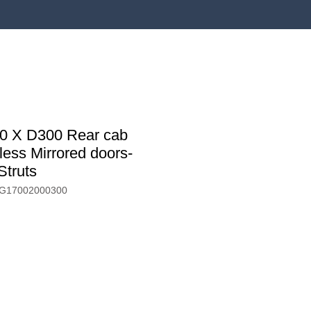
0 X D300 Rear cab
less Mirrored doors-
Struts
MG17002000300