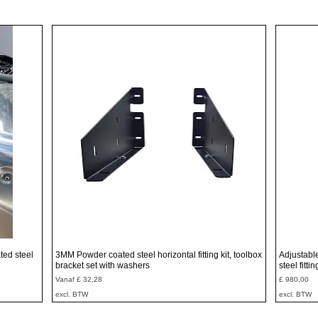
Snel overzicht
ted steel
3MM Powder coated steel horizontal fitting kit, toolbox
Adjustabl
bracket set with washers
steel fitti
Verkoopprijs
Prijs
Vanaf
£ 32,28
£ 980,00
excl. BTW
excl. BTW