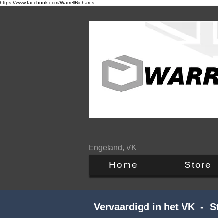
https://www.facebook.com/WarrellRichards
Engeland, VK
Home
Store
Vervaardigd in het VK - 