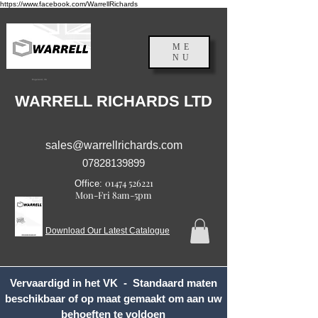
https://www.facebook.com/WarrellRichards
ME
NU
Engeland, VK
WARRELL RICHARDS LTD
sales@warrellrichards.com
07828139899
01474 526221
Office:
Mon-Fri 8am-5pm
Download Our Latest Catalogue
Vervaardigd in het VK - Standaard maten
beschikbaar of op maat gemaakt om aan uw
behoeften te voldoen