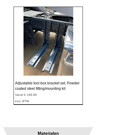
Adjustable tool box bracket set, Powder
coated steel fitting/mounting kit
Verkoopprijs
Vanaf
£ 169,99
excl. BTW
Materialen