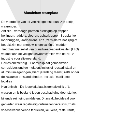
Aluminium traanplaat
De voordelen van dit veelzijdige materiaal zijn talrijk,
waaronder:
Antislip - Verhoogd patroon biedt grip op trappen,
hellingen, ladders, vloeren, achterkleppen, treeplanken,
3MM Powder coated steel horizontal
Adjustable rear cab module bracket,
loopbruggen, laadperrons, enz., zelfs als ze nat, ijzig of
fitting kit, toolbox bracket set with
Powder coated steel fitting/mounting kit
bedekt zijn met sneeuw, chemicaliën of modder.
washers
Prijs
£ 980,00
Tredplaat met reliëf van brandweerwagenkwaliteit (FTQ)
Verkoopprijs
Vanaf
£ 32,28
voldoet aan de veiligheidsvoorschriften van de NFPA-
excl. BTW
industrie voor slipweerstand.
excl. BTW
Corrosiebestendig – Loopvlakplaat gemaakt van
corrosiebestendige metalen, inclusief roestvrij staal en
aluminiumlegeringen, biedt jarenlang dienst, zelfs onder
de zwaarste omstandigheden, inclusief maritieme
locaties
Hygiënisch – De loopvlakplaat is gemakkelijk af te
wassen en is bestand tegen beschadiging door sterke,
bijtende reinigingsmiddelen. Dit maakt het ideaal voor
gebieden waar regelmatig ontsmetten vereist is, zoals
voedselverwerkende fabrieken, keukens, restaurants,