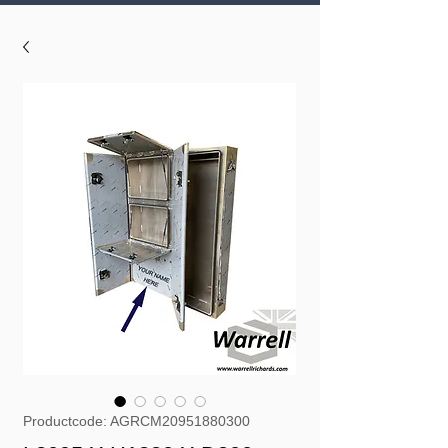
Productcode: AGRCM20951880300