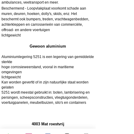
ambulances, veetransport en meer.
Beschermend - Loopvlakplaat voorkomt schade aan
muren, deuren, hoeken, dolly's, skids, enz. Het
beschermt ook bumpers, treden, vrachtwagenbedden,
achterkleppen en carrosserieën van commerciële,
offroad- en andere voertuigen
lichtgewicht
Gewoon aluminium
Aluminiumlegering 5251 is een legering van gemiddelde
sterkte
hoge corrosieweerstand, vooral in maritieme
omgevingen
lichtgewicht
Kan worden geverfd of in zijn natuurlijke staat worden
gelaten
5251 wordt meestal gebruikt in: boten, lambrisering en
persingen, scheepsconstructies, vliegtuigonderdelen,
voertuigpanelen, meubelbuizen, silo's en containers
4003 Mat roestvrij