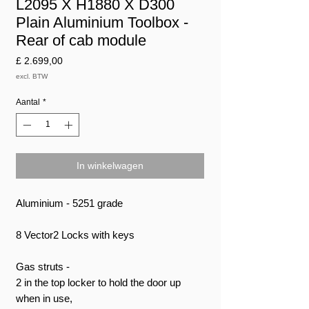
L2095 X H1880 X D300
Plain Aluminium Toolbox -
Rear of cab module
Prijs
£ 2.699,00
excl. BTW
Aantal
*
In winkelwagen
Aluminium - 5251 grade
8 Vector2 Locks with keys
Gas struts -
2 in the top locker to hold the door up
when in use,