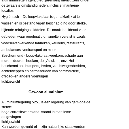
aluminiumlegeringen, biedt jarenlang dienst, zelfs onder
de zwaarste omstandigheden, inclusief maritieme
locaties
Hygiënisch – De loopvlakplaat is gemakkelijk af te
wassen en is bestand tegen beschadiging door sterke,
bijtende reinigingsmiddelen. Dit maakt het ideaal voor
gebieden waar regelmatig ontsmetten vereist is, zoals
voedselverwerkende fabrieken, keukens, restaurants,
ambulances, veetransport en meer.
Beschermend - Loopvlakplaat voorkomt schade aan
muren, deuren, hoeken, dolly's, skids, enz. Het
beschermt ook bumpers, treden, vrachtwagenbedden,
achterkleppen en carrosserieën van commerciële,
offroad- en andere voertuigen
lichtgewicht
Gewoon aluminium
Aluminiumlegering 5251 is een legering van gemiddelde
sterkte
hoge corrosieweerstand, vooral in maritieme
omgevingen
lichtgewicht
Kan worden geverfd of in zijn natuurlijke staat worden