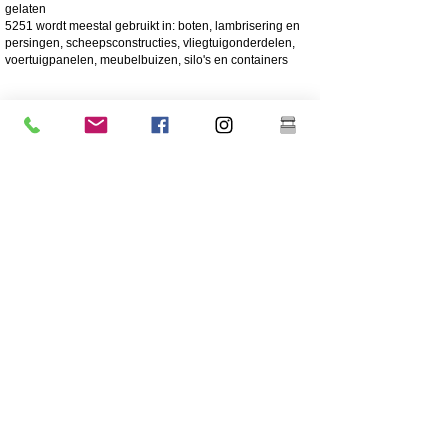
gelaten
5251 wordt meestal gebruikt in: boten, lambrisering en
persingen, scheepsconstructies, vliegtuigonderdelen,
voertuigpanelen, meubelbuizen, silo's en containers
4003 Mat roestvrij
4003 roestvrij staal is een ferritisch roestvrij staal dat
vaak wordt gebruikt in plaats van zacht staal. Het biedt
de voordelen van hoger gelegeerd roestvast staal, zoals
sterkte, corrosie en slijtvastheid
250 keer grotere corrosieweerstand dan zacht staal
Corrosie/slijtvastheid
Zuinig - Lage initiële kosten, weinig onderhoud
Grote sterkte
Uitstekende slagvastheid
Goedkoper roestvrij staal
Lager nikkelgehalte dan roestvrij staal van hogere
kwaliteit 304
Coating wordt sterk aanbevolen voor een lange
levensduur
Grote stevigheid/niet flexibel