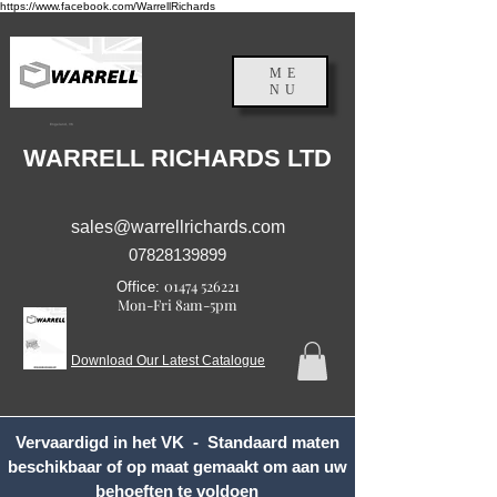
https://www.facebook.com/WarrellRichards
ME
NU
Engeland, VK
WARRELL RICHARDS LTD
sales@warrellrichards.com
07828139899
01474 526221
Office:
Mon-Fri 8am-5pm
Download Our Latest Catalogue
Vervaardigd in het VK - Standaard maten
beschikbaar of op maat gemaakt om aan uw
behoeften te voldoen