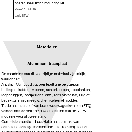
coated steel fitting/mounting kit
Verkoopprijs
Vanaf
£ 169,99
excl. BTW
Materialen
Aluminium traanplaat
De voordelen van dit veelzijdige materiaal zijn talrijk,
waaronder:
Antislip - Verhoogd patroon biedt grip op trappen,
hellingen, ladders, vloeren, achterkleppen, treeplanken,
3MM Powder coated steel horizontal
Adjustable rear cab module bracket,
loopbruggen, laadperrons, enz., zelfs als ze nat, ijzig of
fitting kit, toolbox bracket set with
Powder coated steel fitting/mounting kit
bedekt zijn met sneeuw, chemicaliën of modder.
washers
Prijs
£ 980,00
Tredplaat met reliëf van brandweerwagenkwaliteit (FTQ)
Verkoopprijs
Vanaf
£ 32,28
voldoet aan de veiligheidsvoorschriften van de NFPA-
excl. BTW
industrie voor slipweerstand.
excl. BTW
Corrosiebestendig – Loopvlakplaat gemaakt van
corrosiebestendige metalen, inclusief roestvrij staal en