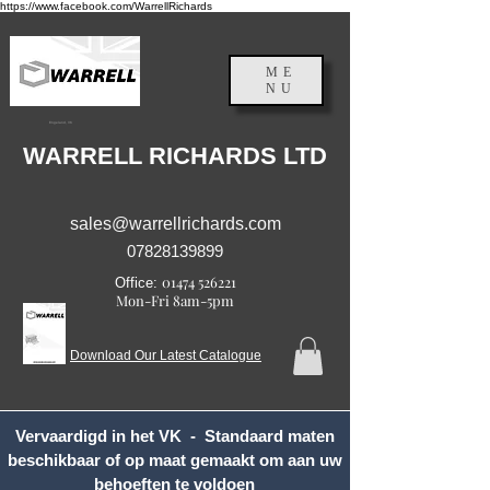
https://www.facebook.com/WarrellRichards
ME
NU
Engeland, VK
WARRELL RICHARDS LTD
sales@warrellrichards.com
07828139899
01474 526221
Office:
Mon-Fri 8am-5pm
Download Our Latest Catalogue
Vervaardigd in het VK - Standaard maten
beschikbaar of op maat gemaakt om aan uw
behoeften te voldoen