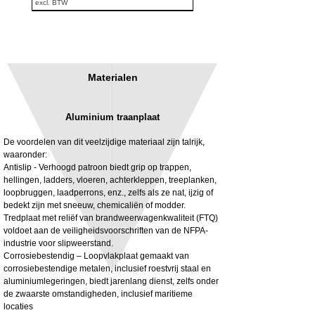
excl. BTW
Materialen
Aluminium traanplaat
De voordelen van dit veelzijdige materiaal zijn talrijk,
waaronder:
Antislip - Verhoogd patroon biedt grip op trappen,
hellingen, ladders, vloeren, achterkleppen, treeplanken,
3MM Powder coated steel horizontal
Adjustable rear cab module bracket,
loopbruggen, laadperrons, enz., zelfs als ze nat, ijzig of
fitting kit, toolbox bracket set with
Powder coated steel fitting/mounting kit
bedekt zijn met sneeuw, chemicaliën of modder.
washers
Prijs
£ 980,00
Tredplaat met reliëf van brandweerwagenkwaliteit (FTQ)
Verkoopprijs
Vanaf
£ 32,28
voldoet aan de veiligheidsvoorschriften van de NFPA-
excl. BTW
industrie voor slipweerstand.
excl. BTW
Corrosiebestendig – Loopvlakplaat gemaakt van
corrosiebestendige metalen, inclusief roestvrij staal en
aluminiumlegeringen, biedt jarenlang dienst, zelfs onder
de zwaarste omstandigheden, inclusief maritieme
locaties