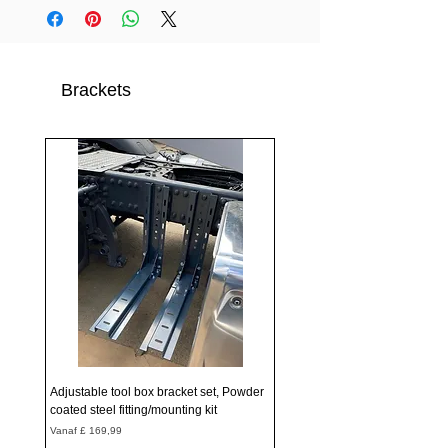
Brackets
Adjustable tool box bracket set, Powder
coated steel fitting/mounting kit
Verkoopprijs
Vanaf
£ 169,99