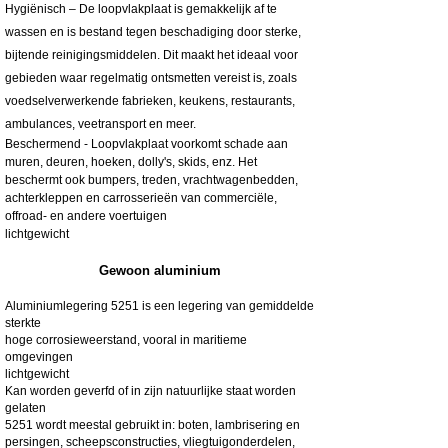
Hygiënisch – De loopvlakplaat is gemakkelijk af te
wassen en is bestand tegen beschadiging door sterke,
bijtende reinigingsmiddelen. Dit maakt het ideaal voor
gebieden waar regelmatig ontsmetten vereist is, zoals
voedselverwerkende fabrieken, keukens, restaurants,
ambulances, veetransport en meer.
Beschermend - Loopvlakplaat voorkomt schade aan
muren, deuren, hoeken, dolly's, skids, enz. Het
beschermt ook bumpers, treden, vrachtwagenbedden,
achterkleppen en carrosserieën van commerciële,
offroad- en andere voertuigen
lichtgewicht
Gewoon aluminium
Aluminiumlegering 5251 is een legering van gemiddelde
sterkte
hoge corrosieweerstand, vooral in maritieme
omgevingen
lichtgewicht
Kan worden geverfd of in zijn natuurlijke staat worden
gelaten
5251 wordt meestal gebruikt in: boten, lambrisering en
persingen, scheepsconstructies, vliegtuigonderdelen,