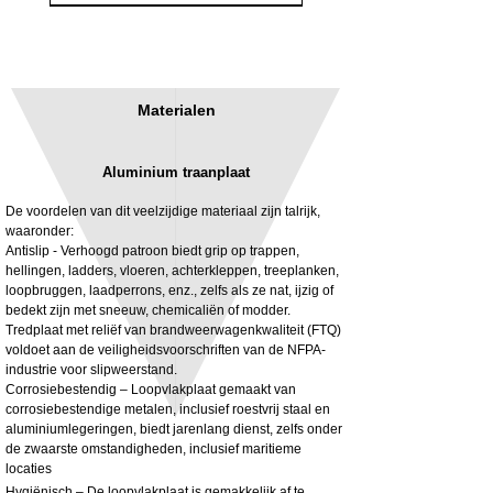
Materialen
Aluminium traanplaat
De voordelen van dit veelzijdige materiaal zijn talrijk,
waaronder:
Antislip - Verhoogd patroon biedt grip op trappen,
hellingen, ladders, vloeren, achterkleppen, treeplanken,
3MM Powder coated steel horizontal
Adjustable rear cab module bracket,
loopbruggen, laadperrons, enz., zelfs als ze nat, ijzig of
fitting kit, toolbox bracket set with
Powder coated steel fitting/mounting kit
bedekt zijn met sneeuw, chemicaliën of modder.
washers
Prijs
£ 980,00
Tredplaat met reliëf van brandweerwagenkwaliteit (FTQ)
Verkoopprijs
Vanaf
£ 32,28
voldoet aan de veiligheidsvoorschriften van de NFPA-
excl. BTW
industrie voor slipweerstand.
excl. BTW
Corrosiebestendig – Loopvlakplaat gemaakt van
corrosiebestendige metalen, inclusief roestvrij staal en
aluminiumlegeringen, biedt jarenlang dienst, zelfs onder
de zwaarste omstandigheden, inclusief maritieme
locaties
Hygiënisch – De loopvlakplaat is gemakkelijk af te