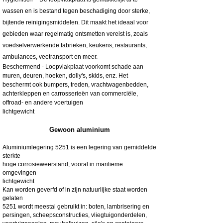
wassen en is bestand tegen beschadiging door sterke,
bijtende reinigingsmiddelen. Dit maakt het ideaal voor
gebieden waar regelmatig ontsmetten vereist is, zoals
voedselverwerkende fabrieken, keukens, restaurants,
ambulances, veetransport en meer.
Beschermend - Loopvlakplaat voorkomt schade aan
muren, deuren, hoeken, dolly's, skids, enz. Het
beschermt ook bumpers, treden, vrachtwagenbedden,
achterkleppen en carrosserieën van commerciële,
offroad- en andere voertuigen
lichtgewicht
Gewoon aluminium
Aluminiumlegering 5251 is een legering van gemiddelde
sterkte
hoge corrosieweerstand, vooral in maritieme
omgevingen
lichtgewicht
Kan worden geverfd of in zijn natuurlijke staat worden
gelaten
5251 wordt meestal gebruikt in: boten, lambrisering en
persingen, scheepsconstructies, vliegtuigonderdelen,