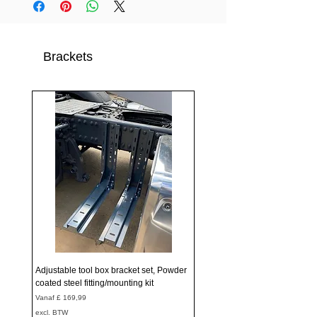
Brackets
Adjustable tool box bracket set, Powder
coated steel fitting/mounting kit
Verkoopprijs
Vanaf
£ 169,99
excl. BTW