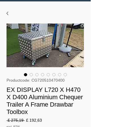
Productcode: CG720510470400
EX DISPLAY L720 X H470
X D400 Aluminium Chequer
Trailer A Frame Drawbar
Toolbox
Normale
Verkoopprijs
 £ 275,19 
£ 192,63
prijs
excl. BTW