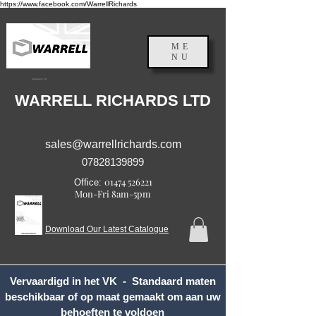
https://www.facebook.com/WarrellRichards
ME
NU
Engeland, VK
WARRELL RICHARDS LTD
sales@warrellrichards.com
07828139899
01474 526221
Office:
Mon-Fri 8am-5pm
Download Our Latest Catalogue
Vervaardigd in het VK - Standaard maten
beschikbaar of op maat gemaakt om aan uw
behoeften te voldoen